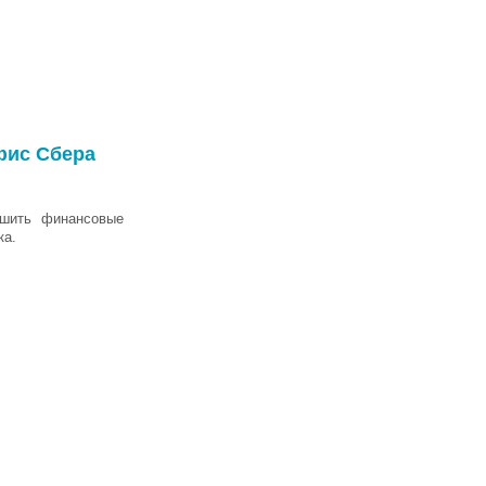
фис Сбера
ешить финансовые
ка.