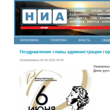
ФЕДЕРАЦИЯ
КУБАНЬ
КА
КАЛИНИНГРАД
НОВОСИ
КРАСНОЯРСК
СПБ
ВЛАДИ
МУРМАНСК
ИРКУТСК
БУРЯ
ЭКОНОМИКА
ПОЛИТИКА
ВЛАСТЬ
ОБЩ
Поздравление главы администрации гор
Опубликовано 06.06.2025 09:05
Уважаемые
Днем русс