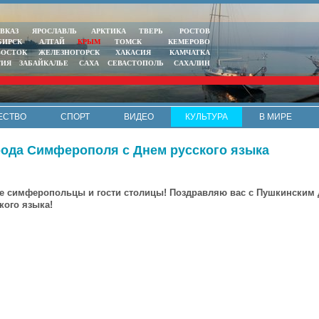
ВКАЗ
ЯРОСЛАВЛЬ
АРКТИКА
ТВЕРЬ
РОСТОВ
БИРСК
АЛТАЙ
КРЫМ
ТОМСК
КЕМЕРОВО
ВОСТОК
ЖЕЛЕЗНОГОРСК
ХАКАСИЯ
КАМЧАТКА
ТИЯ
ЗАБАЙКАЛЬЕ
САХА
СЕВАСТОПОЛЬ
САХАЛИН
ЕСТВО
СПОРТ
ВИДЕО
КУЛЬТУРА
В МИРЕ
ода Симферополя с Днем русского языка
 симферопольцы и гости столицы! Поздравляю вас с Пушкинским 
кого языка!