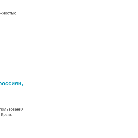
рхностью.
россиян,
спользования
е Крым.