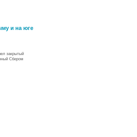
му и на юге
шел закрытый
анный Сбером