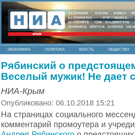
ФЕДЕРАЦИЯ
КУБАНЬ
КАВКАЗ
Я
КАЛИНИНГРАД
НОВОСИБИРСК
КРАСНОЯРСК
СПБ
ВЛАДИВОСТОК
МУРМАНСК
ИРКУТСК
БУРЯТИЯ
ЗАБА
ЭКОНОМИКА
ПОЛИТИКА
ВЛАСТЬ
ОБЩЕСТВО
АВТО
КОНТАКТЫ
Рябинский о предстоящем
Веселый мужик! Не дает с
НИА-Крым
Опубликовано: 06.10.2018 15:21
На страницах социального мессен
комментарий промоутера и учред
Андрея Рябинского
о предстоящих 