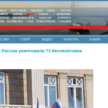
ВКАЗ
ЯРОСЛАВЛЬ
АРКТИКА
ТВЕРЬ
РОСТОВ
БИРСК
АЛТАЙ
КРЫМ
ТОМСК
КЕМЕРОВО
ВОСТОК
ЖЕЛЕЗНОГОРСК
ХАКАСИЯ
КАМЧАТКА
ТИЯ
ЗАБАЙКАЛЬЕ
САХА
СЕВАСТОПОЛЬ
САХАЛИН
ЕСТВО
СПОРТ
ВИДЕО
КУЛЬТУРА
В МИРЕ
 России уничтожили 73 беспилотника