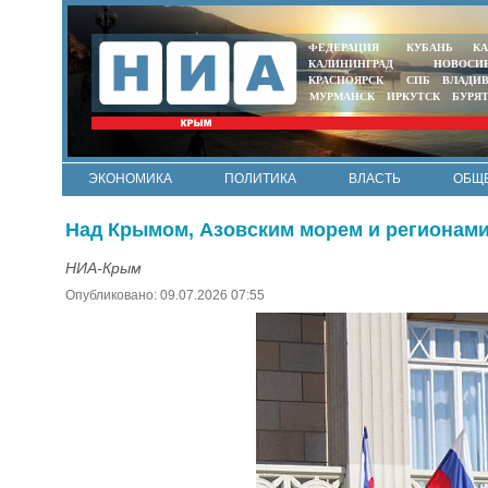
ФЕДЕРАЦИЯ
КУБАНЬ
КА
КАЛИНИНГРАД
НОВОСИ
КРАСНОЯРСК
СПБ
ВЛАДИ
МУРМАНСК
ИРКУТСК
БУРЯ
ЭКОНОМИКА
ПОЛИТИКА
ВЛАСТЬ
ОБЩ
Над Крымом, Азовским морем и регионами
НИА-Крым
Опубликовано: 09.07.2026 07:55