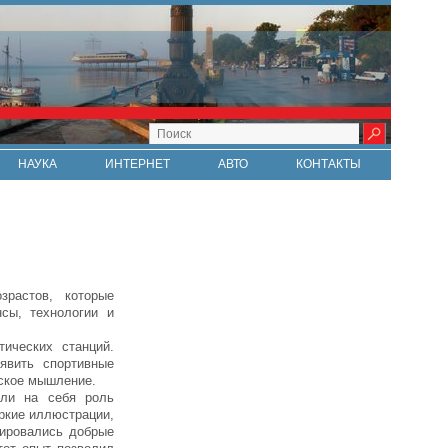
НАУКА
ИНТЕРНЕТ
АВТО
КОНТАКТЫ
растов, которые
сы, технологии и
ических станций.
явить спортивные
еское мышление.
или на себя роль
яркие иллюстрации,
рировались добрые