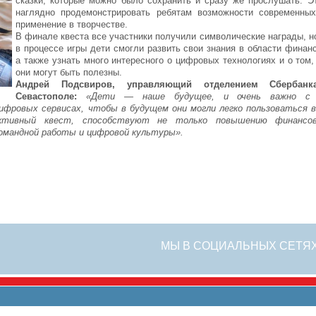
сказки, которые можно было сохранить и сразу же прослушать. Э
наглядно продемонстрировать ребятам возможности современных
применение в творчестве.
В финале квеста все участники получили символические награды, н
в процессе игры дети смогли развить свои знания в области финан
а также узнать много интересного о цифровых технологиях и о том,
они могут быть полезны.
Андрей Подсвиров, управляющий отделением Сберба
Севастополе:
«Дети — наше будущее, и очень важно с 
цифровых сервисах, чтобы в будущем они могли легко пользоваться
активный квест, способствуют не только повышению финансо
командной работы и цифровой культуры».
МЫ В СОЦИАЛЬНЫХ СЕТЯ