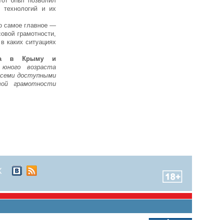
тот опыт позволил
 технологий и их
о самое главное —
совой грамотности,
 в каких ситуациях
нка в Крыму и
юного возраста
 всеми доступными
вой грамотности
Х