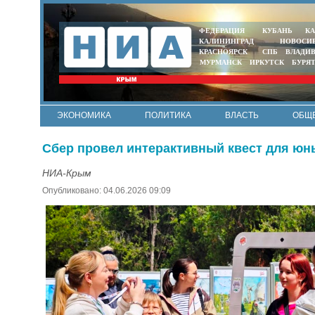
ФЕДЕРАЦИЯ
КУБАНЬ
КА
КАЛИНИНГРАД
НОВОСИ
КРАСНОЯРСК
СПБ
ВЛАДИ
МУРМАНСК
ИРКУТСК
БУРЯ
ЭКОНОМИКА
ПОЛИТИКА
ВЛАСТЬ
ОБЩ
Сбер провел интерактивный квест для юн
НИА-Крым
Опубликовано: 04.06.2026 09:09