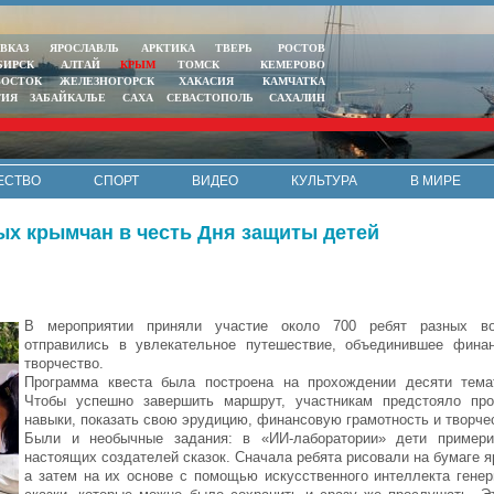
ВКАЗ
ЯРОСЛАВЛЬ
АРКТИКА
ТВЕРЬ
РОСТОВ
БИРСК
АЛТАЙ
КРЫМ
ТОМСК
КЕМЕРОВО
ВОСТОК
ЖЕЛЕЗНОГОРСК
ХАКАСИЯ
КАМЧАТКА
ТИЯ
ЗАБАЙКАЛЬЕ
САХА
СЕВАСТОПОЛЬ
САХАЛИН
ЕСТВО
СПОРТ
ВИДЕО
КУЛЬТУРА
В МИРЕ
ых крымчан в честь Дня защиты детей
В мероприятии приняли участие около 700 ребят разных воз
отправились в увлекательное путешествие, объединившее финан
творчество.
Программа квеста была построена на прохождении десяти темат
Чтобы успешно завершить маршрут, участникам предстояло про
навыки, показать свою эрудицию, финансовую грамотность и творч
Были и необычные задания: в «ИИ-лаборатории» дети пример
настоящих создателей сказок. Сначала ребята рисовали на бумаге 
а затем на их основе с помощью искусственного интеллекта гене