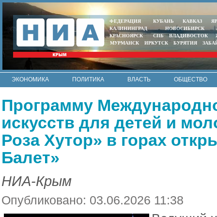
ФЕДЕРАЦИЯ
КУБАНЬ
КАВКАЗ
Я
КАЛИНИНГРАД
НОВОСИБИРСК
КРАСНОЯРСК
СПБ
ВЛАДИВОСТОК
МУРМАНСК
ИРКУТСК
БУРЯТИЯ
ЗАБА
ЭКОНОМИКА
ПОЛИТИКА
ВЛАСТЬ
ОБЩЕСТВО
АВТО
КОНТАКТЫ
Программу Международн
искусств для детей и мо
Роза Хутор» в горах откр
Балет»
НИА-Крым
Опубликовано: 03.06.2026 11:38