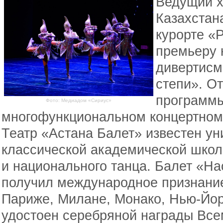
Ведущий х
Казахстан
курорте «
премьеру 
дивертисм
степи». О
программы
Фото: Медиадом «Сириус»
многофункциональном концертном
Театр «Астана Балет» известен у
классической академической шко
и национального танца. Балет «Н
получил международное признание
Париже, Милане, Монако, Нью-Йор
удостоен серебряной награды Все