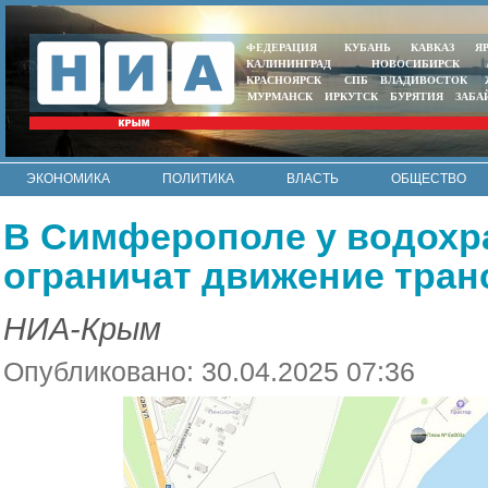
ФЕДЕРАЦИЯ
КУБАНЬ
КАВКАЗ
Я
КАЛИНИНГРАД
НОВОСИБИРСК
КРАСНОЯРСК
СПБ
ВЛАДИВОСТОК
МУРМАНСК
ИРКУТСК
БУРЯТИЯ
ЗАБА
ЭКОНОМИКА
ПОЛИТИКА
ВЛАСТЬ
ОБЩЕСТВО
АВТО
КОНТАКТЫ
В Симферополе у водохр
ограничат движение тран
НИА-Крым
Опубликовано: 30.04.2025 07:36