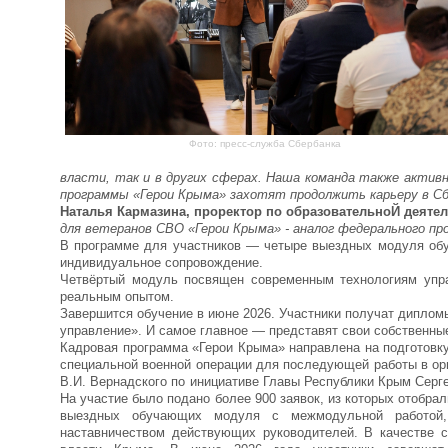
Фото: пресс-служба Сбербанка
власти, так и в других сферах. Наша команда также активн
программы «Герои Крыма» захотят продолжить карьеру в Сб
Наталья Кармазина, проректор по образовательноЙ деятел
для ветеранов СВО «Герои Крыма» - аналог федерального пр
В программе для участников — четыре выездных модуля обуч
индивидуальное сопровождение.
Четвёртый модуль посвящен современным технологиям управ
реальным опытом.
Завершится обучение в июне 2026. Участники получат диплом
управление». И самое главное — представят свои собственны
Кадровая программа «Герои Крыма» направлена на подготовк
специальной военной операции для последующей работы в орг
В.И. Вернадского по инициативе Главы Республики Крым Серг
На участие было подано более 900 заявок, из которых отобра
выездных обучающих модуля с межмодульной работой,
наставничеством действующих руководителей. В качестве 