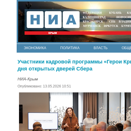
ФЕДЕРАЦИЯ
КУБАНЬ
КА
КАЛИНИНГРАД
НОВОСИ
КРАСНОЯРСК
СПБ
ВЛАДИ
МУРМАНСК
ИРКУТСК
БУРЯ
ЭКОНОМИКА
ПОЛИТИКА
ВЛАСТЬ
ОБЩ
Участники кадровой программы «Герои Кр
дня открытых дверей Сбера
НИА-Крым
Опубликовано: 13.05.2026 10:51