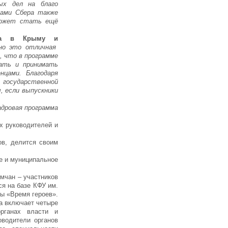
ых дел на благо
тами Сбера также
может стать ещё
нка в Крыму и
 но это отличная
, что в программе
ать и принимать
цами. Благодаря
 государственной
, если выпускники
адровая программа
х руководителей и
ов, делится своим
е и муниципальное
мчан – участников
я на базе КФУ им.
ы «Время героев».
ма включает четыре
рганах власти и
оводители органов