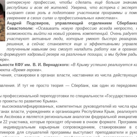
интересную профессию, чтобы сделать ещё больше значим
республики и всех её жителей. Уверена, что встреча с экспер
сыграет свою роль в подготовке участников программы и по
увереннее в своих силах и профессиональных качествах».
Андрей Подсвиров, управляющий отделением Сберба
Севастополе:
«Осваивать новую профессию всегда непросто,
возможность выйти на новый уровень компетенций. Очень радует
участвуют активные люди, которые умеют быстро реагиров
решения, а сейчас становятся еще и эффективными управлен
полученным навыкам они смогут наладить работу как в органах
о формирует кадровый резерв на различные позиции, и мы будем рады
ере».
ьности КФУ им. В. И. Вернадского:
«В Крыму успешно реализуется к
оекта «Время героев».
ения, стажировки в органах власти, наставники из числа действующи
ления. И тут не просто теория — Сбербанк, как один из передовик
ы профессиональной переподготовки по специальности «Государственно
е проекты по развитию Крыма».
у высококвалифицированных, компетентных руководителей из числа кры
анах власти, учреждениях и организациях Республики Крым, реализуетс
ея Аксёнова и является региональным аналогом федеральной инициатив
ли 22 участника, которые проходят обучение в очном формате. Програм
 индивидуальным карьерным сопровождением, стажировками в о
спикеров для слушателей программы выступают преподаватели и рук