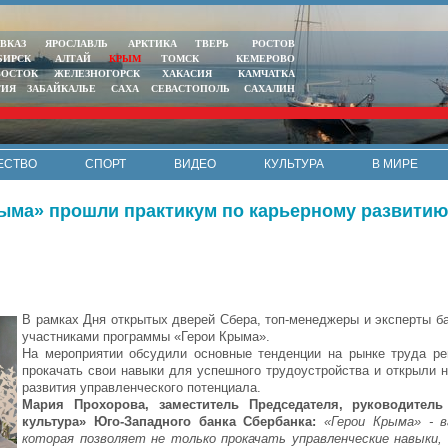
ВКАЗ
ЯРОСЛАВЛЬ
АРКТИКА
ТВЕРЬ
РОСТОВ
БИРСК
АЛТАЙ
КРЫМ
ТОМСК
КЕМЕРОВО
ВОСТОК
ЖЕЛЕЗНОГОРСК
ХАКАСИЯ
КАМЧАТКА
ТИЯ
ЗАБАЙКАЛЬЕ
САХА
СЕВАСТОПОЛЬ
САХАЛИН
ЕСТВО
СПОРТ
ВИДЕО
КУЛЬТУРА
В МИРЕ
ыма» прошли практикум по карьерному развитию
В рамках Дня открытых дверей Сбера, топ-менеджеры и эксперты ба
участниками программы «Герои Крыма».
На мероприятии обсудили основные тенденции на рынке труда рег
прокачать свои навыки для успешного трудоустройства и открыли 
развития управленческого потенциала.
Мария Прохорова, заместитель Председателя, руководител
культура» Юго-Западного банка Сбербанка:
«Герои Крыма» - в
которая позволяет не только прокачать управленческие навыки,