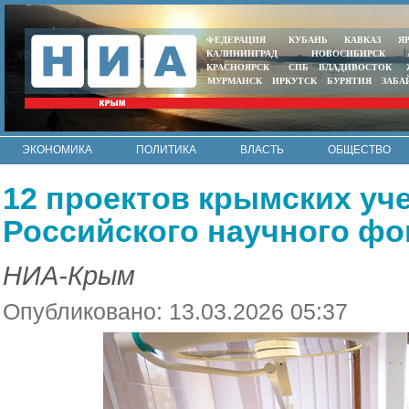
ФЕДЕРАЦИЯ
КУБАНЬ
КАВКАЗ
Я
КАЛИНИНГРАД
НОВОСИБИРСК
КРАСНОЯРСК
СПБ
ВЛАДИВОСТОК
МУРМАНСК
ИРКУТСК
БУРЯТИЯ
ЗАБА
ЭКОНОМИКА
ПОЛИТИКА
ВЛАСТЬ
ОБЩЕСТВО
АВТО
КОНТАКТЫ
12 проектов крымских уч
Российского научного фо
НИА-Крым
Опубликовано: 13.03.2026 05:37