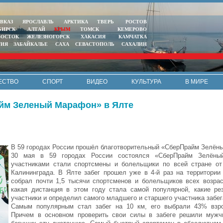
ВКАЗ
ЯРОСЛАВЛЬ
АРКТИКА
ТВЕРЬ
РОСТОВ
БИРСК
АЛТАЙ
КРЫМ
ТОМСК
КЕМЕРОВО
ВОСТОК
ЖЕЛЕЗНОГОРСК
ХАКАСИЯ
КАМЧАТКА
ТИЯ
ЗАБАЙКАЛЬЕ
САХА
СЕВАСТОПОЛЬ
САХАЛИН
ЕСТВО
СПОРТ
ВИДЕО
КУЛЬТУРА
В МИРЕ
айм Зеленый Марафон» в Ялте
В 59 городах России прошёл благотворительный «СберПрайм Зелён
30 мая в 59 городах России состоялся «СберПрайм Зелёны
участниками стали спортсмены и болельщики по всей стране от
Калининграда. В Ялте забег прошел уже в 4-й раз на территории
собрал почти 1,5 тысячи спортсменов и болельщиков всех возрас
какая дистанция в этом году стала самой популярной, какие ре
участники и определил самого младшего и старшего участника забег
Самым популярным стал забег на 10 км, его выбрали 43% взро
Причем в основном проверить свои силы в забеге решили мужч