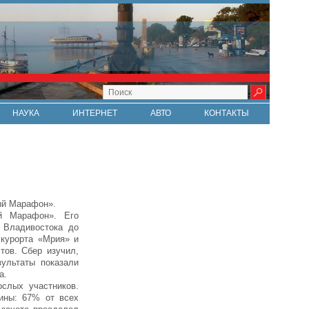
НАУКА
ИНТЕРНЕТ
АВТО
КОНТАКТЫ
ый Марафон».
й Марафон». Его
 Владивостока до
 курорта «Мрия» и
тов. Сбер изучил,
зультаты показали
а.
слых участников.
ины: 67% от всех