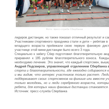
Фото: пресс-служба Сбербанка
лидеров дистанции, но также показал отличный результат и са
Участниками спортивного праздника стали и дети – ребятам в 
младщего возраста пробежали свою первую фановую дист
участнице этой мини-дистанции было всего 3 года.
Специально к забегу Сбер подготовил благотворительную акц
приравнял к 185 рублям благотворительного взноса. Каж
необходимо лечение. Это значит, что каждый спортсмен, выше
Андрей Подсвиров, управляющий отделением Сбербанка в
спорта и благотворительности, где ежегодно собираются к
и мы видим, что интерес участников только растет. Люди
поддерживают своих спортсменов на финише или вместе уча
только молодежь, но и люди серебряного возраста, кото
ребята, для которых наши фановые дистанции становятся п
Источник: пресс-служба Сбербанка