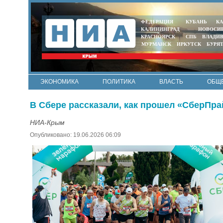
ФЕДЕРАЦИЯ
КУБАНЬ
КА
КАЛИНИНГРАД
НОВОСИ
КРАСНОЯРСК
СПБ
ВЛАДИ
МУРМАНСК
ИРКУТСК
БУРЯ
ЭКОНОМИКА
ПОЛИТИКА
ВЛАСТЬ
ОБЩ
В Сбере рассказали, как прошел «СберПр
НИА-Крым
Опубликовано: 19.06.2026 06:09