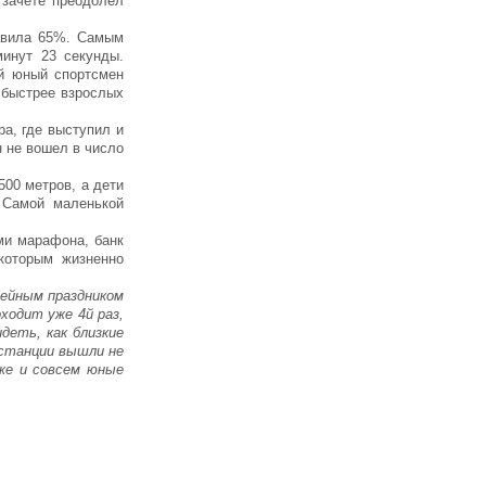
 зачете преодолел
тавила 65%. Самым
инут 23 секунды.
й юный спортсмен
 быстрее взрослых
а, где выступил и
н не вошел в число
500 метров, а дети
 Самой маленькой
ми марафона, банк
которым жизненно
ейным праздником
ходит уже 4й раз,
деть, как близкие
истанции вышли не
же и совсем юные