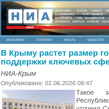
ФЕДЕРАЦИЯ
КУБАНЬ
КАВКАЗ
Я
КАЛИНИНГРАД
НОВОСИБИРСК
КРАСНОЯРСК
СПБ
ВЛАДИВОСТОК
МУРМАНСК
ИРКУТСК
БУРЯТИЯ
ЗАБА
ЭКОНОМИКА
ПОЛИТИКА
ВЛАСТЬ
ОБЩЕСТВО
АВТО
КОНТАКТЫ
В Крыму растет размер г
поддержки ключевых сфе
НИА-Крым
Опубликовано: 02.06.2026 08:47
Такое з
Республик
уточнил С