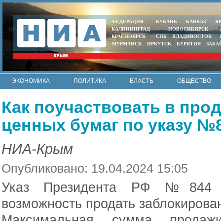
ФЕДЕРАЦИЯ
КУБАНЬ
КАВКАЗ
Я
КАЛИНИНГРАД
НОВОСИБИРСК
КРАСНОЯРСК
СПБ
ВЛАДИВОСТОК
МУРМАНСК
ИРКУТСК
БУРЯТИЯ
ЗАБА
ЭКОНОМИКА
ПОЛИТИКА
ВЛАСТЬ
ОБЩЕСТВО
АВТО
КОНТАКТЫ
Как поучаствовать в про
ценных бумаг по указу №
НИА-Крым
Опубликовано: 19.04.2024 15:05
Указ Президента РФ №844 пр
возможность продать заблокирова
Максимальная сумма продаж