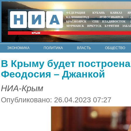
ФЕДЕРАЦИЯ
КУБАНЬ
КАВКАЗ
Я
КАЛИНИНГРАД
НОВОСИБИРСК
КРАСНОЯРСК
СПБ
ВЛАДИВОСТОК
МУРМАНСК
ИРКУТСК
БУРЯТИЯ
ЗАБА
ЭКОНОМИКА
ПОЛИТИКА
ВЛАСТЬ
ОБЩЕСТВО
АВТО
КОНТАКТЫ
В Крыму будет построена 
Феодосия – Джанкой
НИА-Крым
Опубликовано: 26.04.2023 07:27