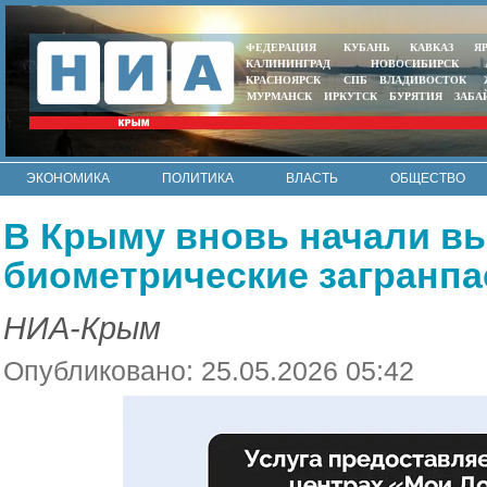
ФЕДЕРАЦИЯ
КУБАНЬ
КАВКАЗ
Я
КАЛИНИНГРАД
НОВОСИБИРСК
КРАСНОЯРСК
СПБ
ВЛАДИВОСТОК
МУРМАНСК
ИРКУТСК
БУРЯТИЯ
ЗАБА
ЭКОНОМИКА
ПОЛИТИКА
ВЛАСТЬ
ОБЩЕСТВО
АВТО
КОНТАКТЫ
В Крыму вновь начали в
биометрические загранпа
НИА-Крым
Опубликовано: 25.05.2026 05:42