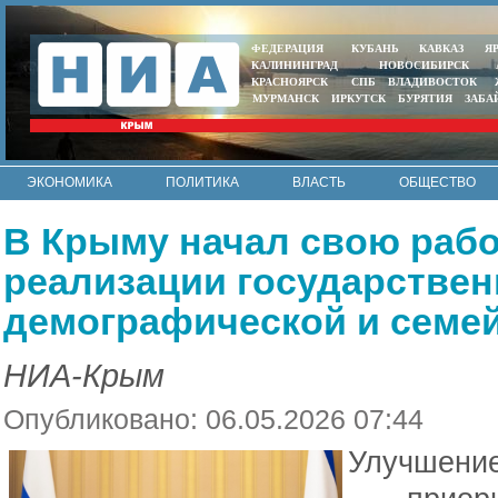
ФЕДЕРАЦИЯ
КУБАНЬ
КАВКАЗ
Я
КАЛИНИНГРАД
НОВОСИБИРСК
КРАСНОЯРСК
СПБ
ВЛАДИВОСТОК
МУРМАНСК
ИРКУТСК
БУРЯТИЯ
ЗАБА
ЭКОНОМИКА
ПОЛИТИКА
ВЛАСТЬ
ОБЩЕСТВО
АВТО
КОНТАКТЫ
В Крыму начал свою рабо
реализации государстве
демографической и семе
НИА-Крым
Опубликовано: 06.05.2026 07:44
Улучшение