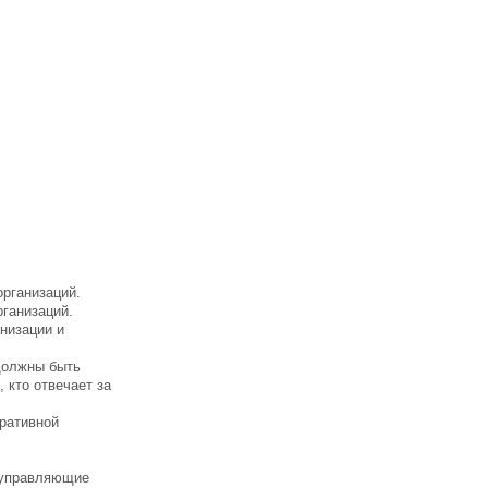
рганизаций.
ганизаций.
анизации и
должны быть
 кто отвечает за
ративной
 управляющие