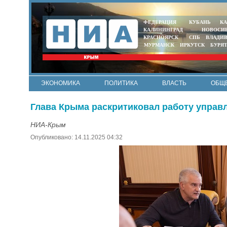
ФЕДЕРАЦИЯ
КУБАНЬ
КА
КАЛИНИНГРАД
НОВОСИ
КРАСНОЯРСК
СПБ
ВЛАДИ
МУРМАНСК
ИРКУТСК
БУРЯ
ЭКОНОМИКА
ПОЛИТИКА
ВЛАСТЬ
ОБЩ
Глава Крыма раскритиковал работу упра
НИА-Крым
Опубликовано: 14.11.2025 04:32