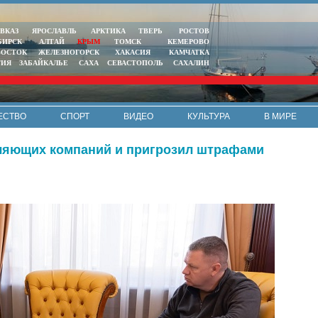
ВКАЗ
ЯРОСЛАВЛЬ
АРКТИКА
ТВЕРЬ
РОСТОВ
БИРСК
АЛТАЙ
КРЫМ
ТОМСК
КЕМЕРОВО
ВОСТОК
ЖЕЛЕЗНОГОРСК
ХАКАСИЯ
КАМЧАТКА
ТИЯ
ЗАБАЙКАЛЬЕ
САХА
СЕВАСТОПОЛЬ
САХАЛИН
ЕСТВО
СПОРТ
ВИДЕО
КУЛЬТУРА
В МИРЕ
вляющих компаний и пригрозил штрафами