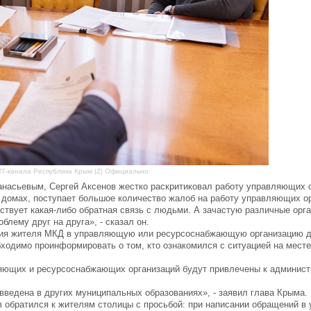
ТГ-канала Республика Крым |Z| Официально
насьевым, Сергей Аксенов жестко раскритиковал работу управляющих о
 домах, поступает большое количество жалоб на работу управляющих ор
тствует какая-либо обратная связь с людьми. А зачастую различные орг
лему друг на друга», - сказал он.
щения жителя МКД в управляющую или ресурсоснабжающую организацию 
одимо проинформировать о том, кто ознакомился с ситуацией на месте,
ляющих и ресурсоснабжающих организаций будут привлечены к админист
введена в других муниципальных образованиях», - заявил глава Крыма.
обратился к жителям столицы с просьбой: при написании обращений в