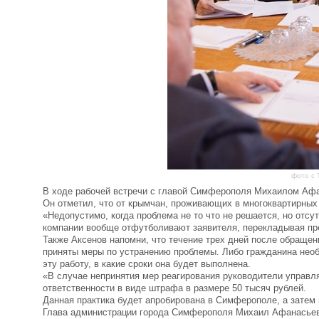
фото с 
В ходе рабочей встречи с главой Симферополя Михаилом Афа
Он отметил, что от крымчан, проживающих в многоквартирных
«Недопустимо, когда проблема не то что не решается, но отсу
компании вообще отфутболивают заявителя, перекладывая проб
Также Аксенов напомни, что течение трех дней после обра
приняты меры по устранению проблемы. Либо гражданина необх
эту работу, в какие сроки она будет выполнена.
«В случае непринятия мер реагирования руководители управ
ответственности в виде штрафа в размере 50 тысяч рублей.
Данная практика будет апробирована в Симферополе, а затем 
Глава администрации города Симферополя Михаил Афанасьев 