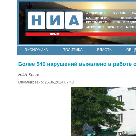
ФЕДЕРАЦИЯ
КУБАНЬ
КА
КАЛИНИНГРАД
НОВОСИ
КРАСНОЯРСК
СПБ
ВЛАДИ
МУРМАНСК
ИРКУТСК
БУРЯ
ЭКОНОМИКА
ПОЛИТИКА
ВЛАСТЬ
ОБЩ
Более 540 нарушений выявлено в работе
НИА-Крым
Опубликовано: 26.06.2024 07:40