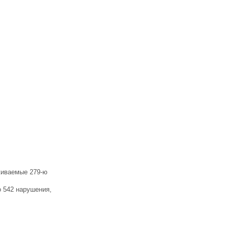
живаемые 279-ю
о 542 нарушения,