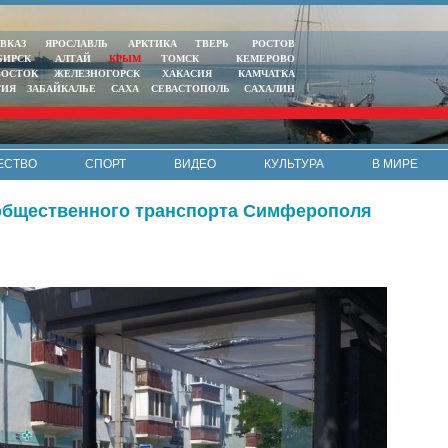
ВКАЗ
ЯРОСЛАВЛЬ
АРКТИКА
ТВЕРЬ
РОСТОВ
БИРСК
АЛТАЙ
КРЫМ
ТОМСК
КЕМЕРОВО
ВОСТОК
ЖЕЛЕЗНОГОРСК
ХАКАСИЯ
КАМЧАТКА
ТИЯ
ЗАБАЙКАЛЬЕ
САХА
СЕВАСТОПОЛЬ
САХАЛИН
ЕСТВО
СПОРТ
ВИДЕО
КУЛЬТУРА
В МИРЕ
 общественного транспорта Симферополя